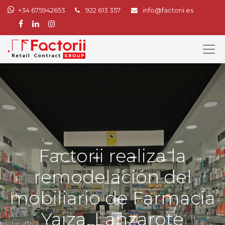
+34 675942653
922 613 357
info@factorii.es
Factorii realiza la
remodelación del
mobiliario de Farmacia
Yaiza, Lanzarote