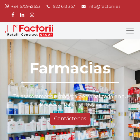
+34 675942653
922 613 357
info@factorii.es
Farmacias
Te asesoramos de manera personalizada en tu
proyecto para Farmacias
Contáctenos