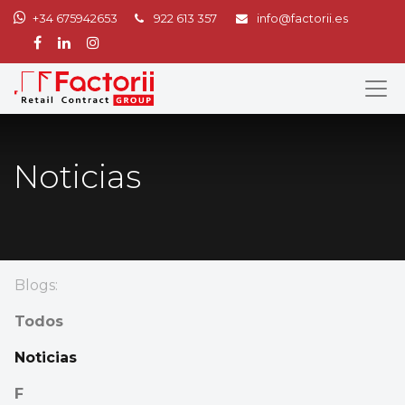
+34 675942653
922 613 357
info@factorii.es
Noticias
Blogs:
Todos
Noticias
F