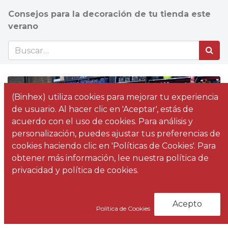
Consejos para la decoración de tu tienda este
verano
(Binhex) utiliza cookies para mejorar tu experiencia
de usuario. Al hacer clic en 'Aceptar', estás de
acuerdo con el uso de cookies. Para análisis y
personalización, puedes ajustar tus preferencias de
cookies haciendo clic en 'Políticas de Cookies'. Para
obtener más información, lee nuestra política de
Ernesto Rozas
privacidad y política de cookies.
Factorii desarrolla el mobiliario comercial
y el diseño de la nueva tienda de
Acepto
Fijaciones Canarias en Santa Cruz de
Política de Cookies
Tenerife