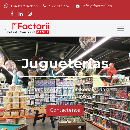
+34 675942653
922 613 357
info@factorii.es
Jugueterías
Te asesoramos de manera personalizada en tu
proyecto para Jugueterías
Contáctenos