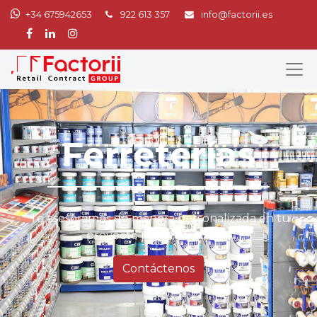
+34 675942653
922 613 357
info@factorii.es
Ferreterías
Te asesoramos de manera personalizada en tu
proyecto para Ferreterías
Contáctenos