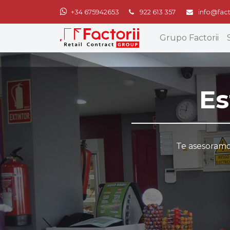
+34 675942653
922 613 357
info@fact
Grupo Factorii
Es
Te asesoramos