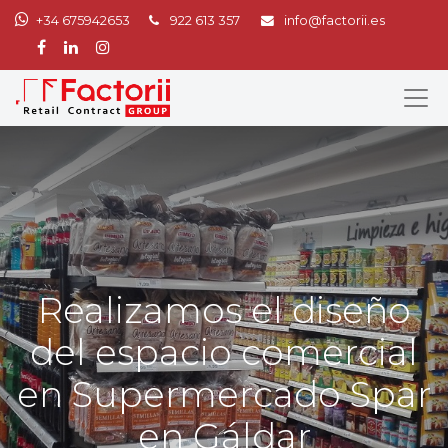
+34 675942653
922 613 357
info@factorii.es
Realizamos el diseño
del espacio comercial
en Supermercado Spar
en Gáldar