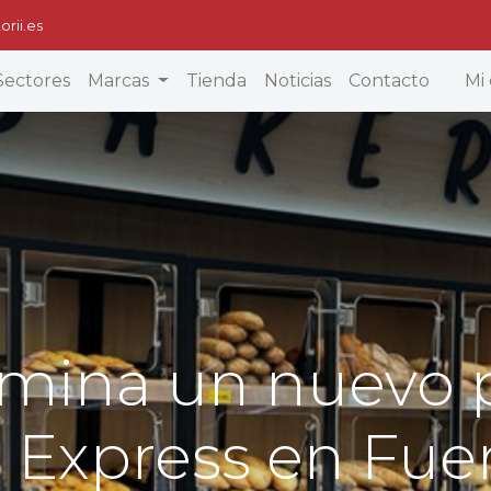
orii.es
Sectores
Marcas
Tienda
Noticias
Contacto
Mi 
ulmina un nuevo 
 Express en Fue