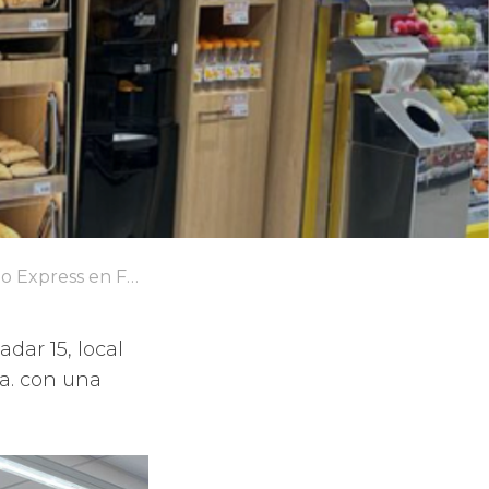
 en Fuerteventura
dar 15, local
ia. con una