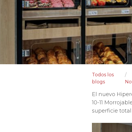
Todos los
blogs
Not
El nuevo Hiperd
10-11 Morrojab
superficie tota