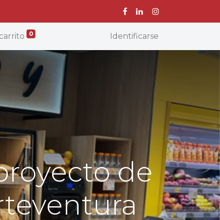
0
carrito
Identificarse
proyecto de
rteventura