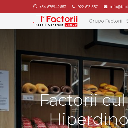
+34 675942653
922 613 357
info@fact
Grupo Factorii
Factorii c
Hiperdino